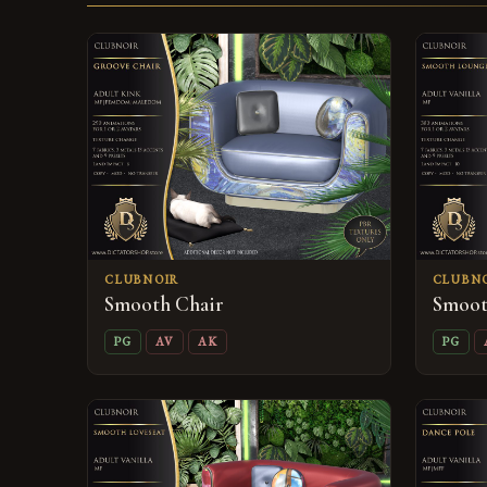
CLUBNOIR
CLUBN
Smooth Chair
Smoot
PG
AV
AK
PG