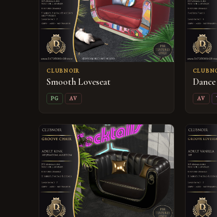
CLUBNOIR
CLUBN
Smooth Loveseat
Dance
PG
AV
AV