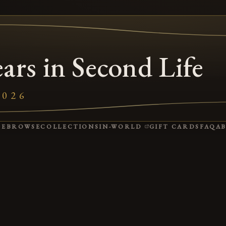
ars in Second Life
2026
(OPENS IN A NEW 
ME
BROWSE
COLLECTIONS
IN-WORLD
GIFT CARDS
FAQ
A