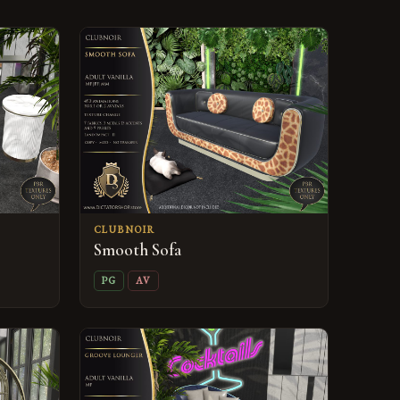
CLUBNOIR
Smooth Sofa
PG
AV